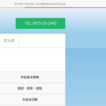
E-mail: kanonji_chuu@city.kanonji.lg.jp
TEL.0875-25-2440
リンク
学校基本情報
校訓・校章・校歌
生徒会活動