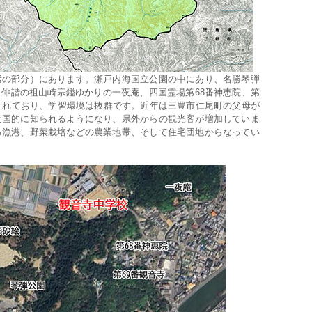
の部分）にあります。瀬戸内海国立公園の中にあり、名勝琴弾
俳諧の祖山崎宗鑑ゆかりの一夜庵、四国霊場第68番神恵院、第
まれており、学習環境は抜群です。近年は三豊市仁尾町の父母が
全国的に知られるようになり、県外からの観光客が増加していま
る漁港、野菜栽培などの農業地帯、そして住宅団地からなってい