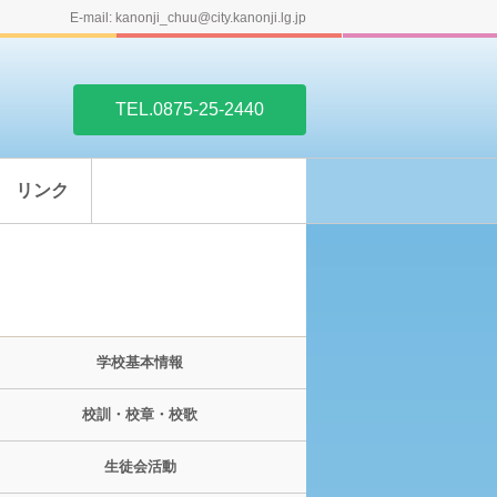
E-mail: kanonji_chuu@city.kanonji.lg.jp
TEL.0875-25-2440
リンク
学校基本情報
校訓・校章・校歌
生徒会活動