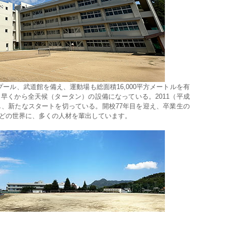
ール、武道館を備え、運動場も総面積16,000平方メートルを有
早くから全天候（タータン）の設備になっている。2011（平成
し、新たなスタートを切っている。開校77年目を迎え、卒業生の
ツなどの世界に、多くの人材を輩出しています。