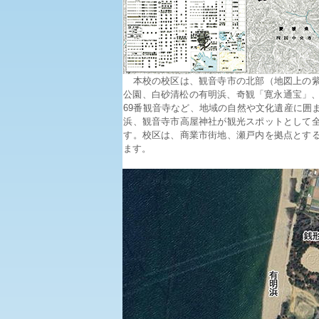
本校の校区は、観音寺市の北部（地図上の紫
公園、白砂清松の有明浜、奇観「寛永通宝」、
69番観音寺など、地域の自然や文化遺産に囲
浜、観音寺市高屋神社が観光スポットとして
す。校区は、商業市街地、瀬戸内を拠点とす
ます。